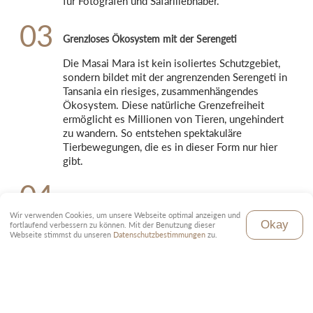
für Fotografen und Safariliebhaber.
03
Grenzloses Ökosystem mit der Serengeti
Die Masai Mara ist kein isoliertes Schutzgebiet, 
sondern bildet mit der angrenzenden Serengeti in 
Tansania ein riesiges, zusammenhängendes 
Ökosystem. Diese natürliche Grenzefreiheit 
ermöglicht es Millionen von Tieren, ungehindert 
zu wandern. So entstehen spektakuläre 
Tierbewegungen, die es in dieser Form nur hier 
gibt.
04
Traditionelles Maasai-Land
Wir verwenden Cookies, um unsere Webseite optimal anzeigen und
Die Masai Mara liegt im angestammten Gebiet 
Okay
fortlaufend verbessern zu können. Mit der Benutzung dieser
Webseite stimmst du unseren
Datenschutzbestimmungen
zu.
der Maasai. Diese enge Verbindung zur lokalen 
Kultur verleiht dem Schutzgebiet eine besondere 
Authentizität.